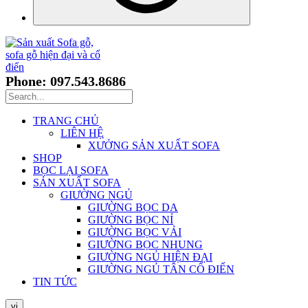
Phone: 097.543.8686
TRANG CHỦ
LIÊN HỆ
XƯỞNG SẢN XUẤT SOFA
SHOP
BỌC LẠI SOFA
SẢN XUẤT SOFA
GIƯỜNG NGỦ
GIƯỜNG BỌC DA
GIƯỜNG BỌC NỈ
GIƯỜNG BỌC VẢI
GIƯỜNG BỌC NHUNG
GIƯỜNG NGỦ HIỆN ĐẠI
GIƯỜNG NGỦ TÂN CỔ ĐIỂN
TIN TỨC
vi