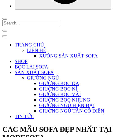
TRANG CHỦ
LIÊN HỆ
XƯỞNG SẢN XUẤT SOFA
SHOP
BỌC LẠI SOFA
SẢN XUẤT SOFA
GIƯỜNG NGỦ
GIƯỜNG BỌC DA
GIƯỜNG BỌC NỈ
GIƯỜNG BỌC VẢI
GIƯỜNG BỌC NHUNG
GIƯỜNG NGỦ HIỆN ĐẠI
GIƯỜNG NGỦ TÂN CỔ ĐIỂN
TIN TỨC
CÁC MẪU SOFA ĐẸP NHẤT TẠI