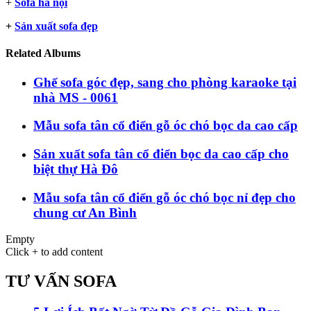
+
Sofa hà nội
+
Sản xuất sofa đẹp
Related Albums
Ghế sofa góc đẹp, sang cho phòng karaoke tại
nhà MS - 0061
Mẫu sofa tân cổ điển gỗ óc chó bọc da cao cấp
Sản xuất sofa tân cổ điển bọc da cao cấp cho
biệt thự Hà Đô
Mẫu sofa tân cổ điển gỗ óc chó bọc nỉ đẹp cho
chung cư An Bình
Empty
Click + to add content
TƯ VẤN SOFA