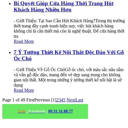
Bí Quyết Giúp Cửa Hàng Thời Trang Hút
Khách Hàng Nhiều Hơn
- Giới Thiệu: Tại Sao Cần Hút Khách Hàng?Trong thị trường
thời trang đầy cạnh tranh hiện nay, việc hút khách hàng
không chỉ là cần thiết mà còn là nghệ thuật. Để cửa hàng thời
tra
Read More
7 Ý Tưởng Thiết Kế Nội Thất Độc Đáo Với Gỗ
Óc Chó
- Giới Thiệu Về Gỗ Óc ChóGỗ óc chó, với màu sắc nâu sẫm
và vân gỗ độc đáo, mang đến vẻ đẹp sang trọng cho không
gian nội thất. Một trong những ý tưởng thiết kế nổi bật là sử
dụng
Read More
Page 1 of 49
First
Previous
[1]
2
3
4
5
Next
Last
Zalo
|
Facebook
|
09.31.31.88.77