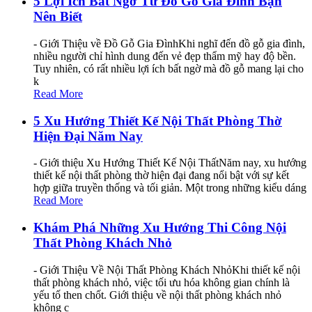
5 Lợi Ích Bất Ngờ Từ Đồ Gỗ Gia Đình Bạn
Nên Biết
- Giới Thiệu về Đồ Gỗ Gia ĐìnhKhi nghĩ đến đồ gỗ gia đình,
nhiều người chỉ hình dung đến vẻ đẹp thẩm mỹ hay độ bền.
Tuy nhiên, có rất nhiều lợi ích bất ngờ mà đồ gỗ mang lại cho
k
Read More
5 Xu Hướng Thiết Kế Nội Thất Phòng Thờ
Hiện Đại Năm Nay
- Giới thiệu Xu Hướng Thiết Kế Nội ThấtNăm nay, xu hướng
thiết kế nội thất phòng thờ hiện đại đang nổi bật với sự kết
hợp giữa truyền thống và tối giản. Một trong những kiểu dáng
Read More
Khám Phá Những Xu Hướng Thi Công Nội
Thất Phòng Khách Nhỏ
- Giới Thiệu Về Nội Thất Phòng Khách NhỏKhi thiết kế nội
thất phòng khách nhỏ, việc tối ưu hóa không gian chính là
yếu tố then chốt. Giới thiệu về nội thất phòng khách nhỏ
không c