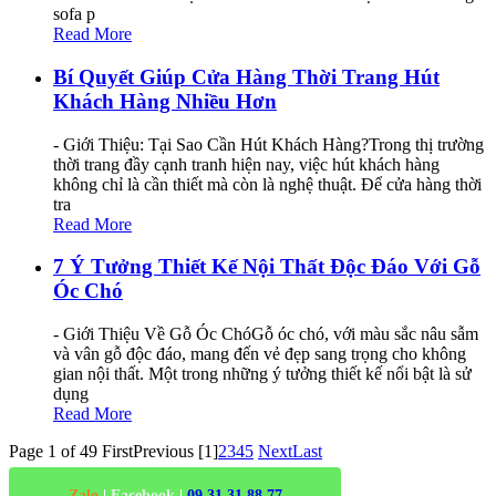
sofa p
Read More
Bí Quyết Giúp Cửa Hàng Thời Trang Hút
Khách Hàng Nhiều Hơn
- Giới Thiệu: Tại Sao Cần Hút Khách Hàng?Trong thị trường
thời trang đầy cạnh tranh hiện nay, việc hút khách hàng
không chỉ là cần thiết mà còn là nghệ thuật. Để cửa hàng thời
tra
Read More
7 Ý Tưởng Thiết Kế Nội Thất Độc Đáo Với Gỗ
Óc Chó
- Giới Thiệu Về Gỗ Óc ChóGỗ óc chó, với màu sắc nâu sẫm
và vân gỗ độc đáo, mang đến vẻ đẹp sang trọng cho không
gian nội thất. Một trong những ý tưởng thiết kế nổi bật là sử
dụng
Read More
Page 1 of 49
First
Previous
[1]
2
3
4
5
Next
Last
Zalo
|
Facebook
|
09.31.31.88.77