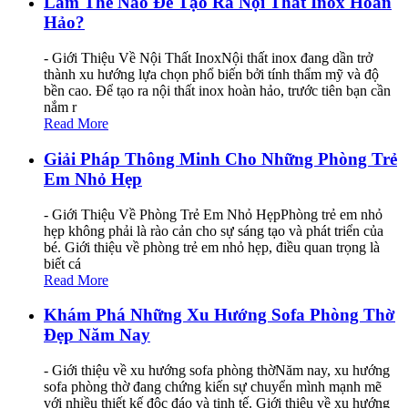
Làm Thế Nào Để Tạo Ra Nội Thất Inox Hoàn
Hảo?
- Giới Thiệu Về Nội Thất InoxNội thất inox đang dần trở
thành xu hướng lựa chọn phổ biến bởi tính thẩm mỹ và độ
bền cao. Để tạo ra nội thất inox hoàn hảo, trước tiên bạn cần
nắm r
Read More
Giải Pháp Thông Minh Cho Những Phòng Trẻ
Em Nhỏ Hẹp
- Giới Thiệu Về Phòng Trẻ Em Nhỏ HẹpPhòng trẻ em nhỏ
hẹp không phải là rào cản cho sự sáng tạo và phát triển của
bé. Giới thiệu về phòng trẻ em nhỏ hẹp, điều quan trọng là
biết cá
Read More
Khám Phá Những Xu Hướng Sofa Phòng Thờ
Đẹp Năm Nay
- Giới thiệu về xu hướng sofa phòng thờNăm nay, xu hướng
sofa phòng thờ đang chứng kiến sự chuyển mình mạnh mẽ
với nhiều thiết kế độc đáo và tinh tế. Giới thiệu về xu hướng