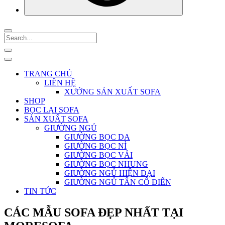
TRANG CHỦ
LIÊN HỆ
XƯỞNG SẢN XUẤT SOFA
SHOP
BỌC LẠI SOFA
SẢN XUẤT SOFA
GIƯỜNG NGỦ
GIƯỜNG BỌC DA
GIƯỜNG BỌC NỈ
GIƯỜNG BỌC VẢI
GIƯỜNG BỌC NHUNG
GIƯỜNG NGỦ HIỆN ĐẠI
GIƯỜNG NGỦ TÂN CỔ ĐIỂN
TIN TỨC
CÁC MẪU SOFA ĐẸP NHẤT TẠI