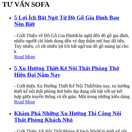
TƯ VẤN SOFA
5 Lợi Ích Bất Ngờ Từ Đồ Gỗ Gia Đình Bạn
Nên Biết
- Giới Thiệu về Đồ Gỗ Gia ĐìnhKhi nghĩ đến đồ gỗ gia đình,
nhiều người chỉ hình dung đến vẻ đẹp thẩm mỹ hay độ bền.
Tuy nhiên, có rất nhiều lợi ích bất ngờ mà đồ gỗ mang lại cho
k
Read More
5 Xu Hướng Thiết Kế Nội Thất Phòng Thờ
Hiện Đại Năm Nay
- Giới thiệu Xu Hướng Thiết Kế Nội ThấtNăm nay, xu hướng
thiết kế nội thất phòng thờ hiện đại đang nổi bật với sự kết
hợp giữa truyền thống và tối giản. Một trong những kiểu dáng
Read More
Khám Phá Những Xu Hướng Thi Công Nội
Thất Phòng Khách Nhỏ
- Giới Thiệu Về Nội Thất Phòng Khách NhỏKhi thiết kế nội