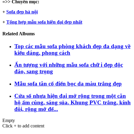
=>> Chuyên mục:
+
Sofa đẹp hà nội
+
Tổng hợp mẫu sofa hiện đại đẹp nhất
Related Albums
Top các mẫu sofa phòng khách đẹp đa dạng về
kiểu dáng, phong cách
Ấn tượng với những mẫu sofa chữ i đẹp độc
đáo, sang trọng
Mẫu sofa tân cổ điển bọc da màu trắng đẹp
Cửa sổ nhựa hiện đại mở rộng trong một căn
hộ ấm cúng, sáng sủa. Khung PVC trắng, kính
đôi, rộng mở để...
Empty
Click + to add content