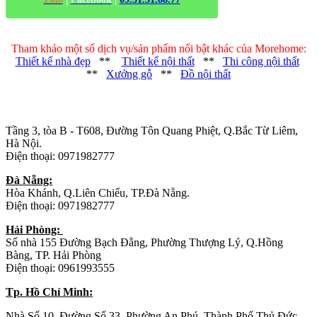
Tham khảo một số dịch vụ/sản phẩm nổi bật khác của Morehome:
Thiết kế nhà đẹp
**
Thiết kế nội thất
**
Thi công nội thất
**
Xưởng gỗ
**
Đồ nội thất
Trụ sở chính
:
Tầng 3, tòa B - T608, Đường Tôn Quang Phiệt, Q.Bắc Từ Liêm,
Hà Nội.
Điện thoại: 0971982777
Đà Nẵng:
Hòa Khánh, Q.Liên Chiểu, TP.Đà Nẵng.
Điện thoại: 0971982777
Hải Phòng:
Số nhà 155 Đường Bạch Đằng, Phường Thượng Lý, Q.Hồng
Bàng, TP. Hải Phòng
Điện thoại: 0961993555
Tp. Hồ Chí Minh:
Nhà Số 10, Đường Số 33, Phường An Phú, Thành Phố Thủ Đức,