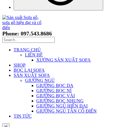
Phone: 097.543.8686
TRANG CHỦ
LIÊN HỆ
XƯỞNG SẢN XUẤT SOFA
SHOP
BỌC LẠI SOFA
SẢN XUẤT SOFA
GIƯỜNG NGỦ
GIƯỜNG BỌC DA
GIƯỜNG BỌC NỈ
GIƯỜNG BỌC VẢI
GIƯỜNG BỌC NHUNG
GIƯỜNG NGỦ HIỆN ĐẠI
GIƯỜNG NGỦ TÂN CỔ ĐIỂN
TIN TỨC
vi