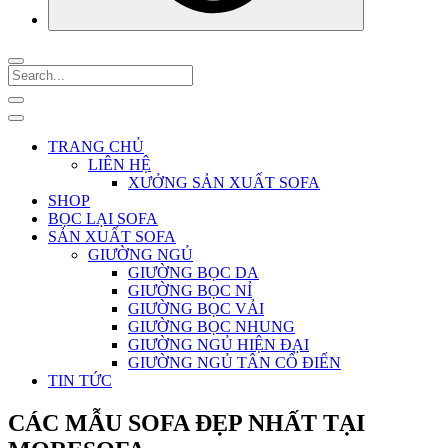
TRANG CHỦ
LIÊN HỆ
XƯỞNG SẢN XUẤT SOFA
SHOP
BỌC LẠI SOFA
SẢN XUẤT SOFA
GIƯỜNG NGỦ
GIƯỜNG BỌC DA
GIƯỜNG BỌC NỈ
GIƯỜNG BỌC VẢI
GIƯỜNG BỌC NHUNG
GIƯỜNG NGỦ HIỆN ĐẠI
GIƯỜNG NGỦ TÂN CỔ ĐIỂN
TIN TỨC
CÁC MẪU SOFA ĐẸP NHẤT TẠI