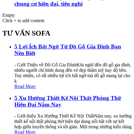
chung cư hiện đại, tiện nghi
Empty
Click + to add content
TƯ VẤN SOFA
5 Lợi Ích Bất Ngờ Từ Đồ Gỗ Gia Đình Bạn
Nên Biết
- Giới Thiệu về Đồ Gỗ Gia ĐìnhKhi nghĩ đến đồ gỗ gia đình,
nhiều người chỉ hình dung đến vẻ đẹp thẩm mỹ hay độ bền.
Tuy nhiên, có rất nhiều lợi ích bất ngờ mà đồ gỗ mang lại cho
k
Read More
5 Xu Hướng Thiết Kế Nội Thất Phòng Thờ
Hiện Đại Năm Nay
- Giới thiệu Xu Hướng Thiết Kế Nội ThấtNăm nay, xu hướng
thiết kế nội thất phòng thờ hiện đại đang nổi bật với sự kết
hợp giữa truyền thống và tối giản. Một trong những kiểu dáng
Read More