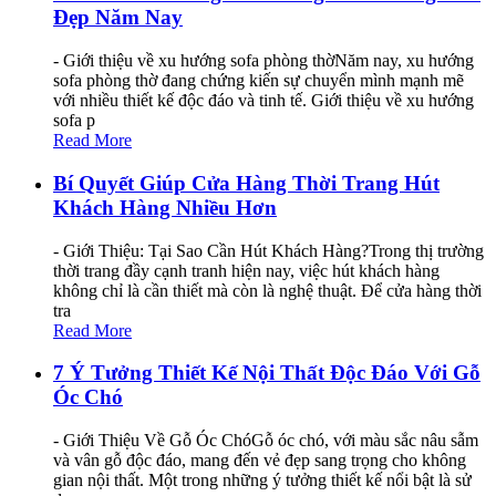
Đẹp Năm Nay
- Giới thiệu về xu hướng sofa phòng thờNăm nay, xu hướng
sofa phòng thờ đang chứng kiến sự chuyển mình mạnh mẽ
với nhiều thiết kế độc đáo và tinh tế. Giới thiệu về xu hướng
sofa p
Read More
Bí Quyết Giúp Cửa Hàng Thời Trang Hút
Khách Hàng Nhiều Hơn
- Giới Thiệu: Tại Sao Cần Hút Khách Hàng?Trong thị trường
thời trang đầy cạnh tranh hiện nay, việc hút khách hàng
không chỉ là cần thiết mà còn là nghệ thuật. Để cửa hàng thời
tra
Read More
7 Ý Tưởng Thiết Kế Nội Thất Độc Đáo Với Gỗ
Óc Chó
- Giới Thiệu Về Gỗ Óc ChóGỗ óc chó, với màu sắc nâu sẫm
và vân gỗ độc đáo, mang đến vẻ đẹp sang trọng cho không
gian nội thất. Một trong những ý tưởng thiết kế nổi bật là sử