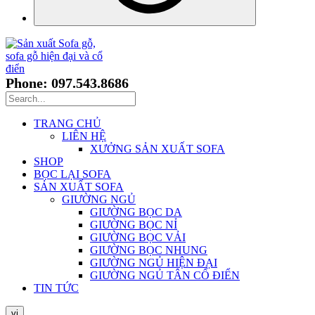
Phone: 097.543.8686
TRANG CHỦ
LIÊN HỆ
XƯỞNG SẢN XUẤT SOFA
SHOP
BỌC LẠI SOFA
SẢN XUẤT SOFA
GIƯỜNG NGỦ
GIƯỜNG BỌC DA
GIƯỜNG BỌC NỈ
GIƯỜNG BỌC VẢI
GIƯỜNG BỌC NHUNG
GIƯỜNG NGỦ HIỆN ĐẠI
GIƯỜNG NGỦ TÂN CỔ ĐIỂN
TIN TỨC
vi