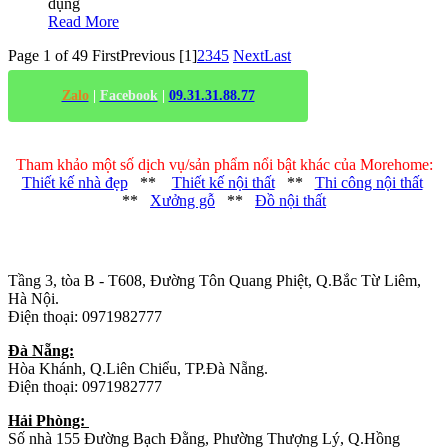
dụng
Read More
Page 1 of 49
First
Previous
[1]
2
3
4
5
Next
Last
Zalo
|
Facebook
|
09.31.31.88.77
Tham khảo một số dịch vụ/sản phẩm nổi bật khác của Morehome:
Thiết kế nhà đẹp
**
Thiết kế nội thất
**
Thi công nội thất
**
Xưởng gỗ
**
Đồ nội thất
Trụ sở chính
:
Tầng 3, tòa B - T608, Đường Tôn Quang Phiệt, Q.Bắc Từ Liêm,
Hà Nội.
Điện thoại: 0971982777
Đà Nẵng:
Hòa Khánh, Q.Liên Chiểu, TP.Đà Nẵng.
Điện thoại: 0971982777
Hải Phòng:
Số nhà 155 Đường Bạch Đằng, Phường Thượng Lý, Q.Hồng