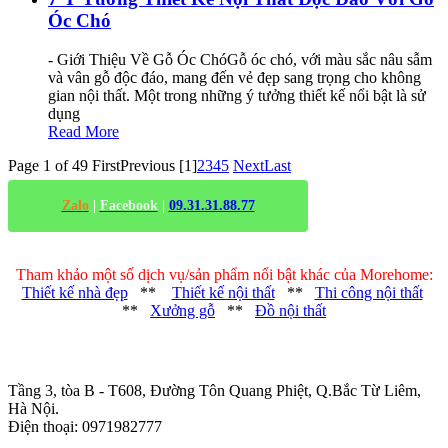
Óc Chó
- Giới Thiệu Về Gỗ Óc ChóGỗ óc chó, với màu sắc nâu sẫm
và vân gỗ độc đáo, mang đến vẻ đẹp sang trọng cho không
gian nội thất. Một trong những ý tưởng thiết kế nổi bật là sử
dụng
Read More
Page 1 of 49
First
Previous
[1]
2
3
4
5
Next
Last
Zalo
|
Facebook
|
09.31.31.88.77
Tham khảo một số dịch vụ/sản phẩm nổi bật khác của Morehome:
Thiết kế nhà đẹp
**
Thiết kế nội thất
**
Thi công nội thất
**
Xưởng gỗ
**
Đồ nội thất
Trụ sở chính
:
Tầng 3, tòa B - T608, Đường Tôn Quang Phiệt, Q.Bắc Từ Liêm,
Hà Nội.
Điện thoại: 0971982777