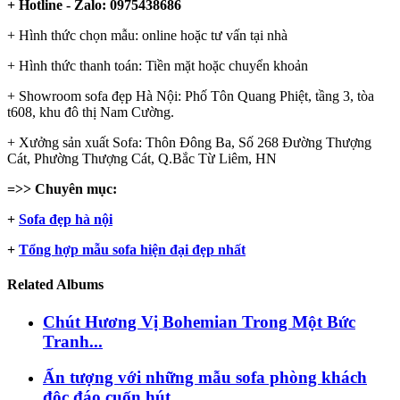
+ Hotline - Zalo: 0975438686
+ Hình thức chọn mẫu: online hoặc tư vấn tại nhà
+ Hình thức thanh toán: Tiền mặt hoặc chuyển khoản
+ Showroom sofa đẹp Hà Nội: Phố Tôn Quang Phiệt, tầng 3, tòa
t608, khu đô thị Nam Cường.
+ Xưởng sản xuất Sofa: Thôn Đông Ba, Số 268 Đường Thượng
Cát, Phường Thượng Cát, Q.Bắc Từ Liêm, HN
=>> Chuyên mục:
+
Sofa đẹp hà nội
+
Tổng hợp mẫu sofa hiện đại đẹp nhất
Related Albums
Chút Hương Vị Bohemian Trong Một Bức
Tranh...
Ấn tượng với những mẫu sofa phòng khách
độc đáo cuốn hút