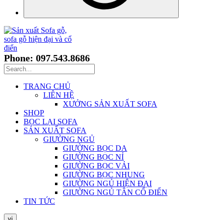
Phone: 097.543.8686
TRANG CHỦ
LIÊN HỆ
XƯỞNG SẢN XUẤT SOFA
SHOP
BỌC LẠI SOFA
SẢN XUẤT SOFA
GIƯỜNG NGỦ
GIƯỜNG BỌC DA
GIƯỜNG BỌC NỈ
GIƯỜNG BỌC VẢI
GIƯỜNG BỌC NHUNG
GIƯỜNG NGỦ HIỆN ĐẠI
GIƯỜNG NGỦ TÂN CỔ ĐIỂN
TIN TỨC
vi