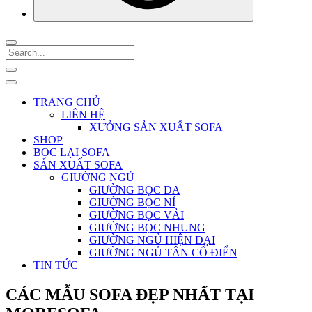
TRANG CHỦ
LIÊN HỆ
XƯỞNG SẢN XUẤT SOFA
SHOP
BỌC LẠI SOFA
SẢN XUẤT SOFA
GIƯỜNG NGỦ
GIƯỜNG BỌC DA
GIƯỜNG BỌC NỈ
GIƯỜNG BỌC VẢI
GIƯỜNG BỌC NHUNG
GIƯỜNG NGỦ HIỆN ĐẠI
GIƯỜNG NGỦ TÂN CỔ ĐIỂN
TIN TỨC
CÁC MẪU SOFA ĐẸP NHẤT TẠI