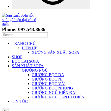
Phone: 097.543.8686
TRANG CHỦ
LIÊN HỆ
XƯỞNG SẢN XUẤT SOFA
SHOP
BỌC LẠI SOFA
SẢN XUẤT SOFA
GIƯỜNG NGỦ
GIƯỜNG BỌC DA
GIƯỜNG BỌC NỈ
GIƯỜNG BỌC VẢI
GIƯỜNG BỌC NHUNG
GIƯỜNG NGỦ HIỆN ĐẠI
GIƯỜNG NGỦ TÂN CỔ ĐIỂN
TIN TỨC
vi