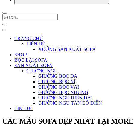
TRANG CHỦ
LIÊN HỆ
XƯỞNG SẢN XUẤT SOFA
SHOP
BỌC LẠI SOFA
SẢN XUẤT SOFA
GIƯỜNG NGỦ
GIƯỜNG BỌC DA
GIƯỜNG BỌC NỈ
GIƯỜNG BỌC VẢI
GIƯỜNG BỌC NHUNG
GIƯỜNG NGỦ HIỆN ĐẠI
GIƯỜNG NGỦ TÂN CỔ ĐIỂN
TIN TỨC
CÁC MẪU SOFA ĐẸP NHẤT TẠI MOR